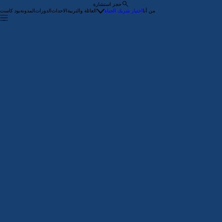
حجز استشارة
من أنا
اختيار شريك الحياة
العائلة والتربية
الاحداث
الدورات
المدونة
بود كاست