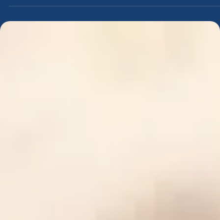
اختيار شريك الحياة
رحلة الزواج المسيحي - الحلقة السابعة (عندما
يموت الحب بصمت)