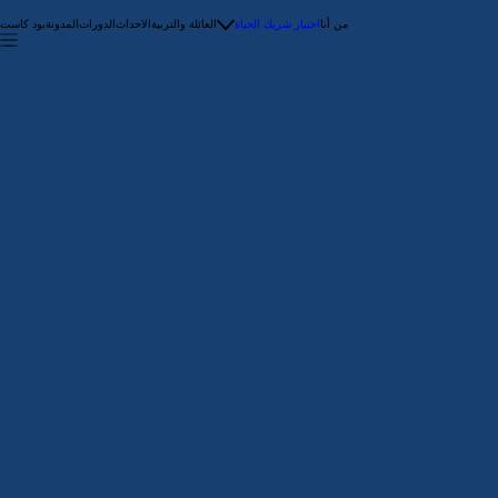
من أنا
اختيار شريك الحياة
العائلة والتربية
الاحداث
الدورات
المدونة
بود كاست