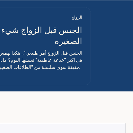
الزواج
الصغيرة
هي أكبر "خدعة عاطفية" نعيشها اليوم؟ ماذا 
الحقيقة سوى سلسلة من "الطلاقات الصغيرة"
عابرة" كما يُشاع، بل هو زلزال يترك تصدعات
لك العالم: "اقترب.. جرّب.. استمتع.. وإذا ل
القلب لا يمتلك