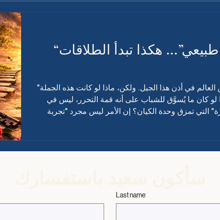
“الجنس قبل الزواج شيء طبيعي”… هكذا تبدأ الطلاقات
"الجنس قبل الزواج أمر طبيعي".. هكذا يهمس العالم في أذن هذا الجيل. ولكن، ماذا لو كانت هذه الجملة
لو كان ما يُسوَّق للشباب على أنه قمة التحرر، ليس في
 التي تمزق وحدة الكيان؟ إن الأمر ليس مجرد "تجربة
 غائرة في مثلث الإنسان: القلب، والعقل، والروح. يقول
م تجد نفسك، انسحب بهدوء". لكن الحقيقة المجرّدة هي أن
سأكون سعيد باستفسارك
Last name