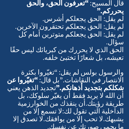
قال المسيح: 
“تعرفون الحق، والحق 
يحرركم.” 
لم يقل: الحق يجعلكم أشرس.
لم يقل: الحق يجعلكم تحتقرون الآخرين.
لم يقل: الحق يجعلكم متوترين أمام كل 
سؤال.
الحق الذي لا يحررك من كبريائك ليس حقًا 
تعيشه، بل شعارًا تختبئ خلفه.
والرسول بولس لم يقل: “تغيّروا بكثرة 
الانتصار في النقاشات.”بل قال: 
“تغيّروا عن 
شكلكم بتجديد أذهانكم.”
تجديد الذهن يعني 
أن الله لا يريد فقط أن يغيّر سلوكك، بل 
طريقة رؤيتك.أن ينقذك من الخوارزمية 
الداخلية التي تقول لك:لا تسمع إلا من 
يشبهك.لا تحب إلا من يوافقك.لا تصدق إلا 