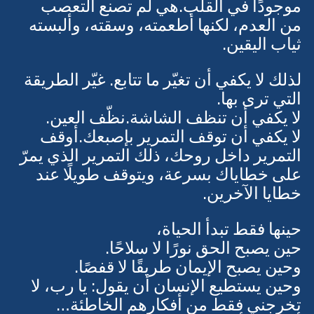
فقط.قد تكون الشاشة كشفت ما كان 
موجودًا في القلب.هي لم تصنع التعصب 
من العدم، لكنها أطعمته، وسقته، وألبسته 
ثياب اليقين.
لذلك لا يكفي أن تغيّر ما تتابع. غيّر الطريقة 
التي ترى بها.
لا يكفي أن تنظف الشاشة.نظّف العين.
لا يكفي أن توقف التمرير بإصبعك.أوقف 
التمرير داخل روحك، ذلك التمرير الذي يمرّ 
على خطاياك بسرعة، ويتوقف طويلًا عند 
خطايا الآخرين.
حينها فقط تبدأ الحياة، 
حين يصبح الحق نورًا لا سلاحًا.
وحين يصبح الإيمان طريقًا لا قفصًا.
وحين يستطيع الإنسان أن يقول: يا رب، لا 