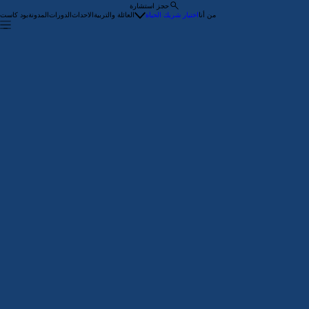
حجز استشارة
من أنا
اختيار شريك الحياة
العائلة والتربية
الاحداث
الدورات
المدونة
بود كاست