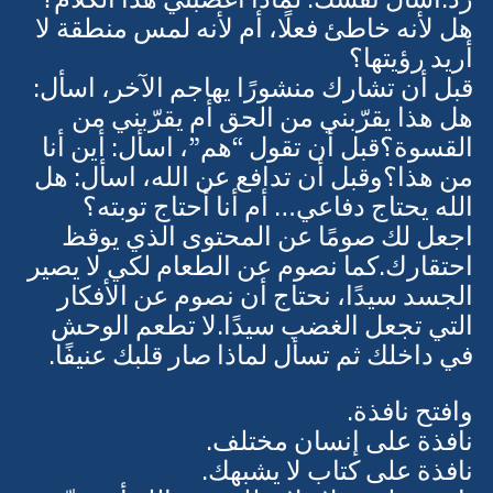
رد.اسأل نفسك: لماذا أغضبني هذا الكلام؟ 
هل لأنه خاطئ فعلًا، أم لأنه لمس منطقة لا 
أريد رؤيتها؟
قبل أن تشارك منشورًا يهاجم الآخر، اسأل: 
هل هذا يقرّبني من الحق أم يقرّبني من 
القسوة؟قبل أن تقول “هم”، اسأل: أين أنا 
من هذا؟وقبل أن تدافع عن الله، اسأل: هل 
الله يحتاج دفاعي… أم أنا أحتاج توبته؟
اجعل لك صومًا عن المحتوى الذي يوقظ 
احتقارك.كما نصوم عن الطعام لكي لا يصير 
الجسد سيدًا، نحتاج أن نصوم عن الأفكار 
التي تجعل الغضب سيدًا.لا تطعم الوحش 
في داخلك ثم تسأل لماذا صار قلبك عنيفًا.
وافتح نافذة.
نافذة على إنسان مختلف.