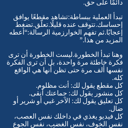
جراحنا، وما يصفّق لغضبنا، وما يؤكد لنا أننا 
دائمًا على حق.
تبدأ العملية ببساطة:تشاهد مقطعًا يوافق 
إحساسك.تتوقف عنده قليلًا.تعلّق.تضغط 
إعجابًا.ثم تفهم الخوارزمية الرسالة:“أعطه 
المزيد من هذا.”
وهنا تبدأ الخطورة.ليست الخطورة أن ترى 
فكرة خاطئة مرة واحدة، بل أن ترى الفكرة 
نفسها ألف مرة حتى تظن أنها هي الواقع 
كله.
كل مقطع يقول لك: أنت مظلوم.
كل منشور يقول لك: جماعتك أنقى.
كل تعليق يقول لك: الآخر غبي أو شرير أو 
ضال.
كل فيديو يغذي في داخلك نفس العصب، 