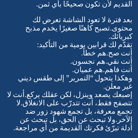
نفس الخوف، نفس الغضب، نفس الجوع 
القديم لأن تكون صحيحًا بأي ثمن.
بعد فترة لا تعود الشاشة تعرض لك 
محتوى.تصبح كاهنًا صغيرًا يخدم مذبح 
كبريائك.
تقدّم لك قرابين يومية من التأكيد:
أنت صح.هم خطأ.
أنت نقي.هم نجسون.
أنت فاهم.هم عميان.
وهكذا يتحول “التمرير” إلى طقس ديني 
غير معلن.
إصبعك يصعد وينزل، لكن عقلك يركع.أنت لا 
تتصفح فقط، أنت تتدرّب على الانغلاق.لا 
تجمع معرفة، بل تجمع شهود زور ضد 
الآخر.ولا تبحث عن الحق، بل تبحث عن 
أدلة تبرّئ فكرتك القديمة من أي مراجعة.