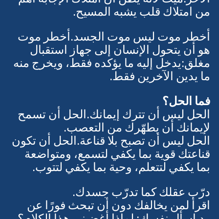
الآخر.ميت لأنه يظن أن امتلاك الإجابة أهم 
من امتلاك قلب يشبه المسيح.
أخطر موت ليس موت الجسد.أخطر موت 
هو أن يتحول الإنسان إلى جهاز استقبال 
مغلق:يدخل إليه ما يؤكده فقط، ويخرج منه 
ما يدين الآخرين فقط.
فما الحل؟
الحل ليس أن تترك إيمانك.الحل أن تسمح 
لإيمانك أن يطهّرك من التعصب.
الحل ليس أن تصبح بلا قناعة.الحل أن تكون 
قناعتك قوية بما يكفي لتسمع، ومتواضعة 
بما يكفي لتتعلم، وحية بما يكفي لتتوب.
درّب عقلك كما تدرّب جسدك.
اقرأ لمن يخالفك دون أن تبحث فورًا عن 