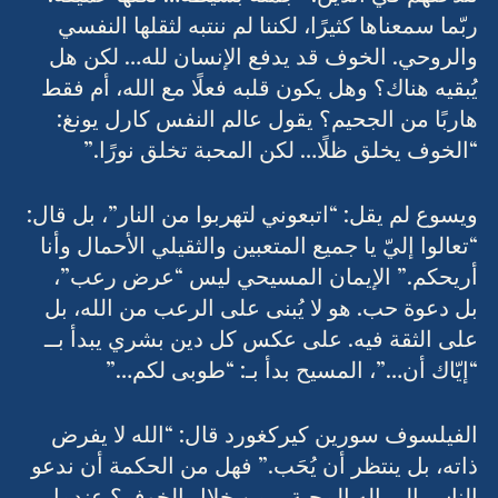
لندخلهم في الدين.” جملة بسيطة… لكنها عميقة. 
ربّما سمعناها كثيرًا، لكننا لم ننتبه لثقلها النفسي 
والروحي. الخوف قد يدفع الإنسان لله… لكن هل 
يُبقيه هناك؟ وهل يكون قلبه فعلًا مع الله، أم فقط 
هاربًا من الجحيم؟ يقول عالم النفس كارل يونغ: 
“الخوف يخلق ظلًا… لكن المحبة تخلق نورًا.”
ويسوع لم يقل: “اتبعوني لتهربوا من النار”، بل قال: 
“تعالوا إليّ يا جميع المتعبين والثقيلي الأحمال وأنا 
أريحكم.” الإيمان المسيحي ليس “عرض رعب”، 
بل دعوة حب. هو لا يُبنى على الرعب من الله، بل 
على الثقة فيه. على عكس كل دين بشري يبدأ بــ 
“إيّاك أن…”، المسيح بدأ بـ: “طوبى لكم…”
الفيلسوف سورين كيركغورد قال: “الله لا يفرض 
ذاته، بل ينتظر أن يُحَب.” فهل من الحكمة أن ندعو 