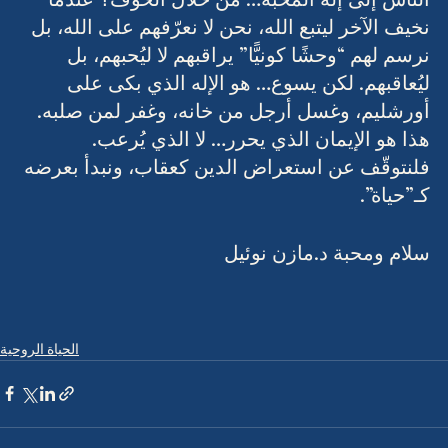
الناس إلى إله المحبة… من خلال الخوف؟ عندما 
نخيف الآخر ليتبع الله، نحن لا نعرّفهم على الله، بل 
نرسم لهم “وحشًا كونيًّا” يراقبهم لا ليُحبهم، بل 
ليُعاقبهم. لكن يسوع… هو الإله الذي بكى على 
أورشليم، وغسل أرجل من خانه، وغفر لمن صلبه. 
هذا هو الإيمان الذي يحرر… لا الذي يُرعب. 
فلنتوقّف عن استعراض الدين كعقاب، ونبدأ بعرضه 
كـ”حياة”.
سلام ومحبة د.مازن نوئيل
الحياة الروحية