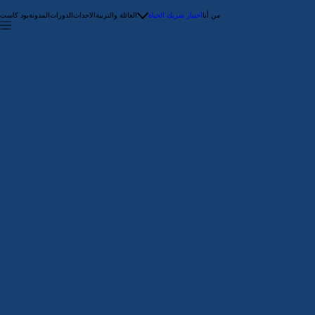
من أنا
اختيار شريك الحياة
العائلة والتربية
الاحداث
الدورات
المدونة
بود كاست