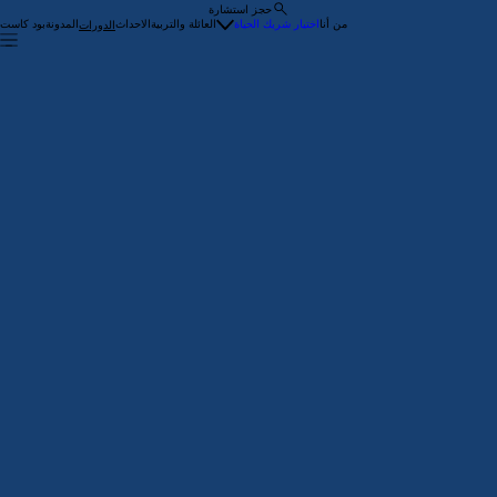
حجز استشارة
من أنا
اختيار شريك الحياة
العائلة والتربية
الاحداث
المدونة
بود كاست
الدورات