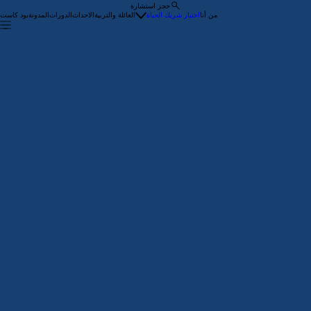
حجز استشارة
من أنا
اختيار شريك الحياة
العائلة والتربية
الاحداث
الدورات
المدونة
بود كاست