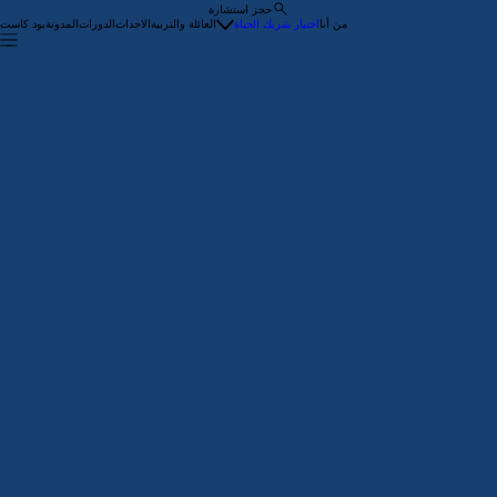
حجز استشارة
من أنا
اختيار شريك الحياة
العائلة والتربية
الاحداث
الدورات
المدونة
بود كاست